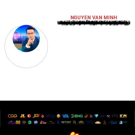
NGUYEN VAN MINH
Nguyễn Văn Minh là một trong những chuyên gia hàng đầu về báo cáo tin tức thể thao tại Việt Nam, với hơn 10 năm hoạt động trong ngành. Ông có kiến thức sâu rộng và kinh nghiệm đáng kể trong việc phân tích và báo cáo về các sự kiện thể thao hàng đầu. Sự hiểu biết sâu sắc của ông về ngành này đã giúp ông xây dựng uy tín và danh tiếng trong cộng đồng báo chí thể thao.