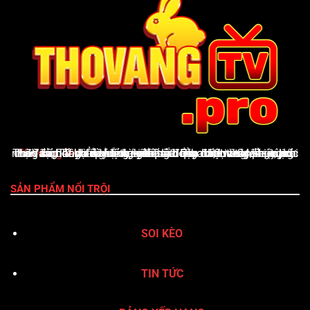
ThoVangTV
là nền tảng giải trí thể thao trực tuyến uy tín, cung cấp đầy đủ tỷ lệ kèo nhà cái cập nhật từng phút, lịch thi đấu, bảng xếp hạng, kết quả bóng đá, Livescore, cùng nhận định & dự đoán chuyên sâu. Giao diện thân thiện, tốc độ tải nhanh và hỗ trợ xuất sắc qua hotline 24/7 giúp ThoVangTV khẳng định vị thế là điểm đến vàng của người yêu bóng đá
SẢN PHẨM NỔI TRỘI
SOI KÈO
TIN TỨC