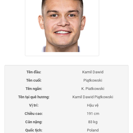
Tên đầu:
Kamil Dawid
Tên cuối:
Piątkowski
Tên ngắn:
K. Piatkowski
Tên tại quê hương:
Kamil Dawid Piątkowski
Vị trí:
Hậu vệ
Chiều cao:
191 cm
Cân nặng:
83 kg
Quốc tịch:
Poland