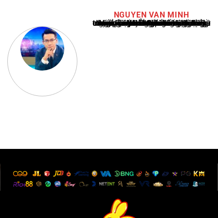
NGUYEN VAN MINH
Nguyễn Văn Minh là một trong những chuyên gia hàng đầu về báo cáo tin tức thể thao tại Việt Nam, với hơn 10 năm hoạt động trong ngành. Ông có kiến thức sâu rộng và kinh nghiệm đáng kể trong việc phân tích và báo cáo về các sự kiện thể thao hàng đầu. Sự hiểu biết sâu sắc của ông về ngành này đã giúp ông xây dựng uy tín và danh tiếng trong cộng đồng báo chí thể thao.