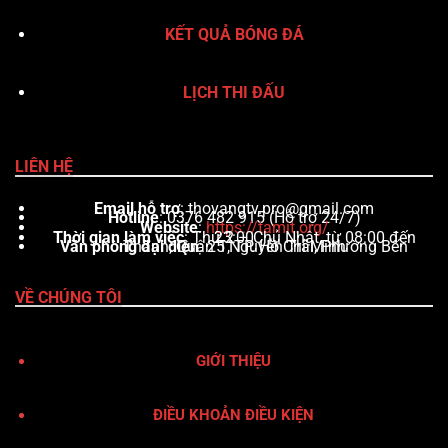
KẾT QUẢ BÓNG ĐÁ
LỊCH THI ĐẤU
LIÊN HỆ
Email hỗ trợ
:
thovangtv.pro@gmail.com
Hotline
: 0376 482 915 (Hỗ trợ 24/7)
Website
:
https://tamit.org/
Thời gian làm việc
: Thứ 2 – Chủ Nhật, từ 08:00 đến 23:00
Văn phòng đại diện
: 25 Nguyễn Trãi, Phường Bến Thành, Quận 1, TP. Hồ Chí Minh
VỀ CHÚNG TÔI
GIỚI THIỆU
ĐIỀU KHOẢN ĐIỀU KIỆN