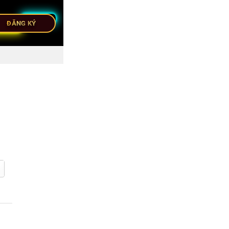
ĐĂNG KÝ