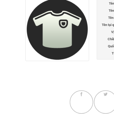
Tên
Tên
Tên
Tên tại 
Vị
Chiề
Quốc
T