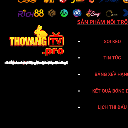
SẢN PHẨM NỔI TRỘ
SOI KÈO
TIN TỨC
ThoVangTV
là nền tảng giải trí thể thao trực tuyến uy tín, cung cấp đầy đủ tỷ lệ kèo nhà cái cập nhật từng phút, lịch thi đấu, bảng xếp hạng, kết quả bóng đá, Livescore, cùng nhận định & dự đoán chuyên sâu. Giao diện thân thiện, tốc độ tải nhanh và hỗ trợ xuất sắc qua hotline 24/7 giúp ThoVangTV khẳng định vị thế là điểm đến vàng của người yêu bóng đá
BẢNG XẾP HẠN
KẾT QUẢ BÓNG 
LỊCH THI ĐẤU