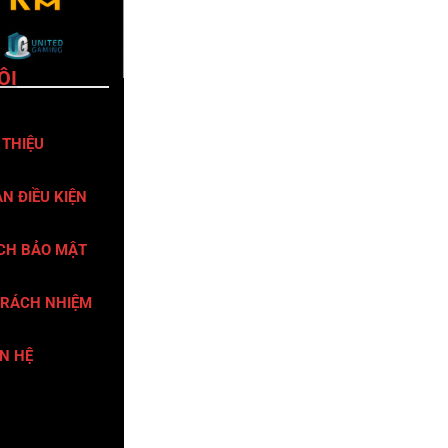
ÔI
 THIỆU
N ĐIỀU KIỆN
CH BẢO MẬT
TRÁCH NHIỆM
ÊN HỆ