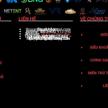
LIÊN HỆ
VỀ CHÚNG T
I
thovangtv.pro@gmail.com
Email hỗ trợ
:
Hotline
: 0376 482 915 (Hỗ trợ 24/7)
Website
:
https://tamit.org/
GIỚI
Thời gian làm việc
: Thứ 2 – Chủ Nhật, từ 08:00 đến 23:00
Văn phòng đại diện
: 25 Nguyễn Trãi, Phường Bến Thành, Quận 1, TP. Hồ Chí Minh
ĐIỀU KHOẢ
CHÍNH SÁ
G
MIỄN TRỪ 
ĐÁ
LI