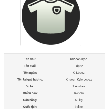
Tên đầu:
Krisean Kyle
Tên cuối:
López
Tên ngắn:
K. López
Tên tại quê hương:
Krisean Kyle López
Vị trí:
Tiền đạo
Chiều cao:
162 cm
Cân nặng:
58 kg
Quốc tịch:
Belize