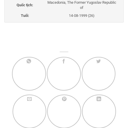
Macedonia, The Former Yugoslav Republic
Quốc tịch:
of
Tuổi:
14-08-1999 (26)