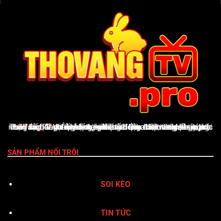
ThoVangTV
là nền tảng giải trí thể thao trực tuyến uy tín, cung cấp đầy đủ tỷ lệ kèo nhà cái cập nhật từng phút, lịch thi đấu, bảng xếp hạng, kết quả bóng đá, Livescore, cùng nhận định & dự đoán chuyên sâu. Giao diện thân thiện, tốc độ tải nhanh và hỗ trợ xuất sắc qua hotline 24/7 giúp ThoVangTV khẳng định vị thế là điểm đến vàng của người yêu bóng đá
SẢN PHẨM NỔI TRỘI
SOI KÈO
TIN TỨC