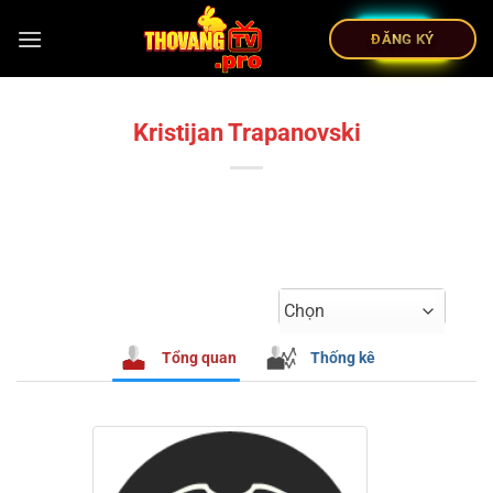
ĐĂNG KÝ
Kristijan Trapanovski
Chọn
Tổng quan
Thống kê