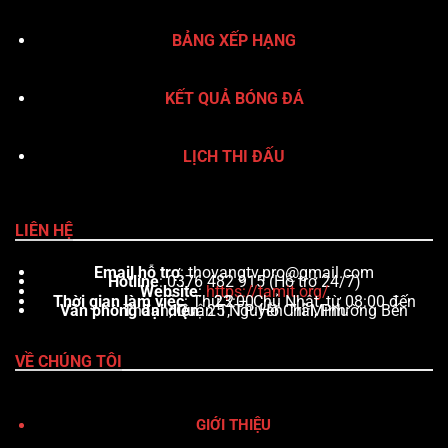
BẢNG XẾP HẠNG
KẾT QUẢ BÓNG ĐÁ
LỊCH THI ĐẤU
LIÊN HỆ
Email hỗ trợ
:
thovangtv.pro@gmail.com
Hotline
: 0376 482 915 (Hỗ trợ 24/7)
Website
:
https://tamit.org/
Thời gian làm việc
: Thứ 2 – Chủ Nhật, từ 08:00 đến 23:00
Văn phòng đại diện
: 25 Nguyễn Trãi, Phường Bến Thành, Quận 1, TP. Hồ Chí Minh
VỀ CHÚNG TÔI
GIỚI THIỆU