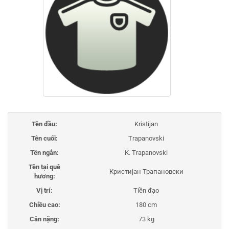
Tên đầu:
Kristijan
Tên cuối:
Trapanovski
Tên ngắn:
K. Trapanovski
Tên tại quê
Кристијан Трапановски
hương:
Vị trí:
Tiền đạo
Chiều cao:
180 cm
Cân nặng:
73 kg