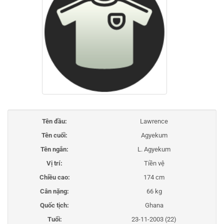
Tên đầu:
Lawrence
Tên cuối:
Agyekum
Tên ngắn:
L. Agyekum
Vị trí:
Tiền vệ
Chiều cao:
174 cm
Cân nặng:
66 kg
Quốc tịch:
Ghana
Tuổi:
23-11-2003 (22)