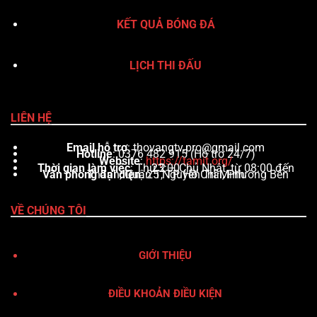
KẾT QUẢ BÓNG ĐÁ
LỊCH THI ĐẤU
LIÊN HỆ
Email hỗ trợ
:
thovangtv.pro@gmail.com
Hotline
: 0376 482 915 (Hỗ trợ 24/7)
Website
:
https://tamit.org/
Thời gian làm việc
: Thứ 2 – Chủ Nhật, từ 08:00 đến 23:00
Văn phòng đại diện
: 25 Nguyễn Trãi, Phường Bến Thành, Quận 1, TP. Hồ Chí Minh
VỀ CHÚNG TÔI
GIỚI THIỆU
ĐIỀU KHOẢN ĐIỀU KIỆN