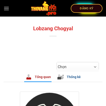
ĐĂNG KÝ
Lobzang Chogyal
Chọn
Tổng quan
Thống kê