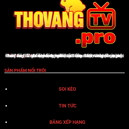
ThoVangTV
là nền tảng giải trí thể thao trực tuyến uy tín, cung cấp đầy đủ tỷ lệ kèo nhà cái cập nhật từng phút, lịch thi đấu, bảng xếp hạng, kết quả bóng đá, Livescore, cùng nhận định & dự đoán chuyên sâu. Giao diện thân thiện, tốc độ tải nhanh và hỗ trợ xuất sắc qua hotline 24/7 giúp ThoVangTV khẳng định vị thế là điểm đến vàng của người yêu bóng đá
SẢN PHẨM NỔI TRỘI
SOI KÈO
TIN TỨC
BẢNG XẾP HẠNG