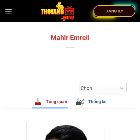
ĐĂNG KÝ
Mahir Emreli
Chọn
Tổng quan
Thống kê