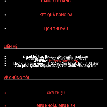
BẢNG XẾP HẠNG
KẾT QUẢ BÓNG ĐÁ
LỊCH THI ĐẤU
LIÊN HỆ
Email hỗ trợ
:
thovangtv.pro@gmail.com
Hotline
: 0376 482 915 (Hỗ trợ 24/7)
Website
:
https://tamit.org/
Thời gian làm việc
: Thứ 2 – Chủ Nhật, từ 08:00 đến 23:00
Văn phòng đại diện
: 25 Nguyễn Trãi, Phường Bến Thành, Quận 1, TP. Hồ Chí Minh
VỀ CHÚNG TÔI
GIỚI THIỆU
ĐIỀU KHOẢN ĐIỀU KIỆN