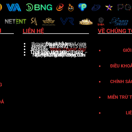
LIÊN HỆ
VỀ CHÚNG T
I
thovangtv.pro@gmail.com
Email hỗ trợ
:
Hotline
: 0376 482 915 (Hỗ trợ 24/7)
Website
:
https://tamit.org/
GIỚI
Thời gian làm việc
: Thứ 2 – Chủ Nhật, từ 08:00 đến 23:00
Văn phòng đại diện
: 25 Nguyễn Trãi, Phường Bến Thành, Quận 1, TP. Hồ Chí Minh
ĐIỀU KHOẢ
CHÍNH SÁ
G
MIỄN TRỪ 
ĐÁ
LI