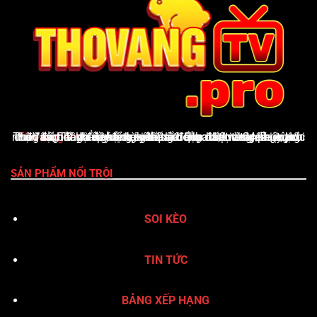
ThoVangTV
là nền tảng giải trí thể thao trực tuyến uy tín, cung cấp đầy đủ tỷ lệ kèo nhà cái cập nhật từng phút, lịch thi đấu, bảng xếp hạng, kết quả bóng đá, Livescore, cùng nhận định & dự đoán chuyên sâu. Giao diện thân thiện, tốc độ tải nhanh và hỗ trợ xuất sắc qua hotline 24/7 giúp ThoVangTV khẳng định vị thế là điểm đến vàng của người yêu bóng đá
SẢN PHẨM NỔI TRỘI
SOI KÈO
TIN TỨC
BẢNG XẾP HẠNG