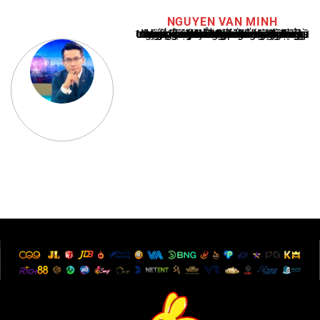
NGUYEN VAN MINH
Nguyễn Văn Minh là một trong những chuyên gia hàng đầu về báo cáo tin tức thể thao tại Việt Nam, với hơn 10 năm hoạt động trong ngành. Ông có kiến thức sâu rộng và kinh nghiệm đáng kể trong việc phân tích và báo cáo về các sự kiện thể thao hàng đầu. Sự hiểu biết sâu sắc của ông về ngành này đã giúp ông xây dựng uy tín và danh tiếng trong cộng đồng báo chí thể thao.