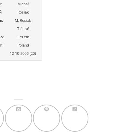
u:
Michał
i:
Rosiak
n:
M. Rosiak
Tiền vệ
ao:
179 cm
h:
Poland
12-10-2005 (20)