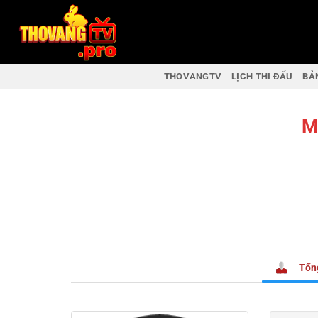
THOVANGTV
LỊCH THI ĐẤU
BẢ
M
Tổn