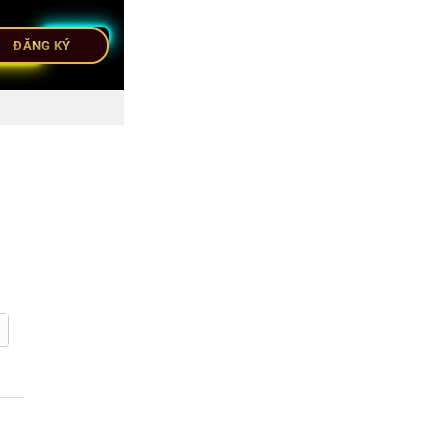
ĐĂNG KÝ