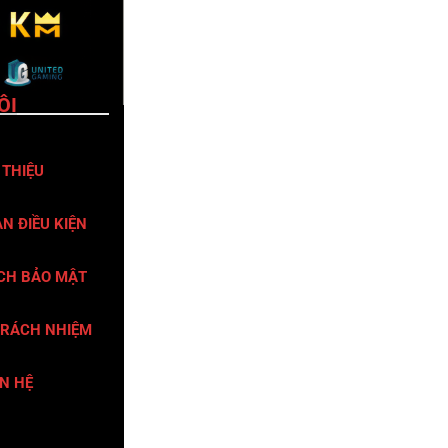
ÔI
 THIỆU
N ĐIỀU KIỆN
CH BẢO MẬT
TRÁCH NHIỆM
ÊN HỆ