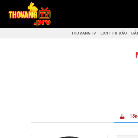
THOVANGTV
LỊCH THI ĐẤU
BẢ
Tổn