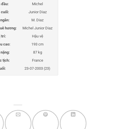
 đầu:
Michel
 cuối:
Junior Diaz
 ngắn:
M. Diaz
quê hương:
Michel Junior Diaz
 trí:
Hậu vệ
u cao:
193 cm
 nặng:
87 kg
 tịch:
France
uổi:
23-07-2003 (23)