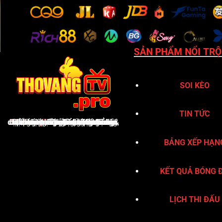
SẢN PHẨM NỔI TRỘ
SOI KÈO
TIN TỨC
ThoVangTV
là nền tảng giải trí thể thao trực tuyến uy tín, cung cấp đầy đủ tỷ lệ kèo nhà cái cập nhật từng phút, lịch thi đấu, bảng xếp hạng, kết quả bóng đá, Livescore, cùng nhận định & dự đoán chuyên sâu. Giao diện thân thiện, tốc độ tải nhanh và hỗ trợ xuất sắc qua hotline 24/7 giúp ThoVangTV khẳng định vị thế là điểm đến vàng của người yêu bóng đá
BẢNG XẾP HẠN
KẾT QUẢ BÓNG 
LỊCH THI ĐẤU