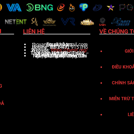
LIÊN HỆ
VỀ CHÚNG T
I
thovangtv.pro@gmail.com
Email hỗ trợ
:
Hotline
: 0376 482 915 (Hỗ trợ 24/7)
Website
:
https://tamit.org/
GIỚI
Thời gian làm việc
: Thứ 2 – Chủ Nhật, từ 08:00 đến 23:00
Văn phòng đại diện
: 25 Nguyễn Trãi, Phường Bến Thành, Quận 1, TP. Hồ Chí Minh
ĐIỀU KHOẢ
CHÍNH SÁ
G
MIỄN TRỪ 
ĐÁ
LI