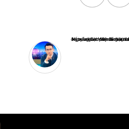
Nguyễn Văn Minh là một trong những chuyên gia hàng đầu về báo cáo tin tức thể thao tại Việt Nam, với hơn 10 nă