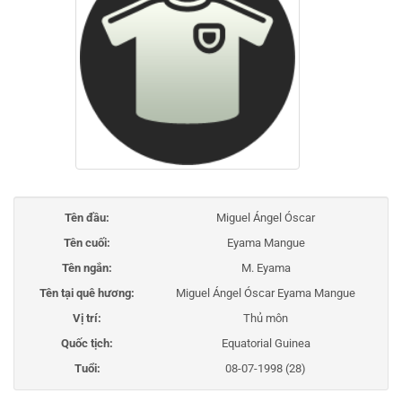
Tên đầu:
Miguel Ángel Óscar
Tên cuối:
Eyama Mangue
Tên ngắn:
M. Eyama
Tên tại quê hương:
Miguel Ángel Óscar Eyama Mangue
Vị trí:
Thủ môn
Quốc tịch:
Equatorial Guinea
Tuổi:
08-07-1998 (28)