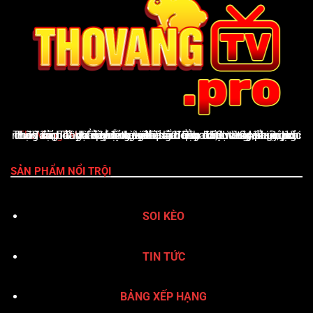
ThoVangTV
là nền tảng giải trí thể thao trực tuyến uy tín, cung cấp đầy đủ tỷ lệ kèo nhà cái cập nhật từng phút, lịch thi đấu, bảng xếp hạng, kết quả bóng đá, Livescore, cùng nhận định & dự đoán chuyên sâu. Giao diện thân thiện, tốc độ tải nhanh và hỗ trợ xuất sắc qua hotline 24/7 giúp ThoVangTV khẳng định vị thế là điểm đến vàng của người yêu bóng đá
SẢN PHẨM NỔI TRỘI
SOI KÈO
TIN TỨC
BẢNG XẾP HẠNG