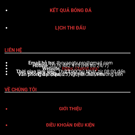
KẾT QUẢ BÓNG ĐÁ
LỊCH THI ĐẤU
LIÊN HỆ
Email hỗ trợ
:
thovangtv.pro@gmail.com
Hotline
: 0376 482 915 (Hỗ trợ 24/7)
Website
:
https://tamit.org/
Thời gian làm việc
: Thứ 2 – Chủ Nhật, từ 08:00 đến 23:00
Văn phòng đại diện
: 25 Nguyễn Trãi, Phường Bến Thành, Quận 1, TP. Hồ Chí Minh
VỀ CHÚNG TÔI
GIỚI THIỆU
ĐIỀU KHOẢN ĐIỀU KIỆN