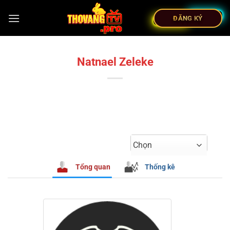
ĐĂNG KÝ
Natnael Zeleke
Chọn
Tổng quan
Thống kê