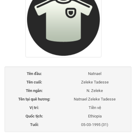
Tên đầu:
Natnael
Tên cuối:
Zeleke Tadesse
Tên ngắn:
N. Zeleke
Tên tại quê hương:
Natnael Zeleke Tadesse
Vị trí:
Tiền vệ
Quốc tịch:
Ethiopia
Tuổi:
05-03-1995 (31)