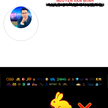
NGUYEN VAN MINH
Nguyễn Văn Minh là một trong những chuyên gia hàng đầu về báo cáo tin tức thể thao tại Việt Nam, với hơn 10 năm hoạt động trong ngành. Ông có kiến thức sâu rộng và kinh nghiệm đáng kể trong việc phân tích và báo cáo về các sự kiện thể thao hàng đầu. Sự hiểu biết sâu sắc của ông về ngành này đã giúp ông xây dựng uy tín và danh tiếng trong cộng đồng báo chí thể thao.