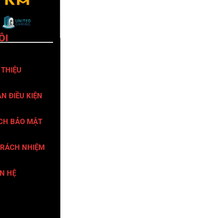
ÔI
 THIỆU
N ĐIỀU KIỆN
CH BẢO MẬT
TRÁCH NHIỆM
ÊN HỆ