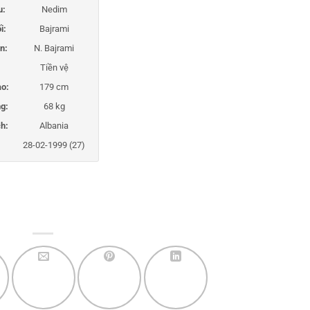
u:
Nedim
i:
Bajrami
n:
N. Bajrami
Tiền vệ
ao:
179 cm
g:
68 kg
h:
Albania
28-02-1999 (27)