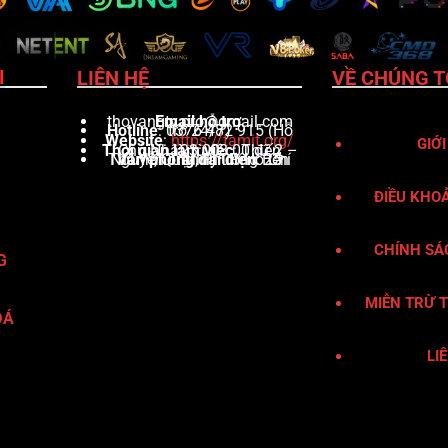
LIÊN HỆ
VỀ CHÚNG T
I
thovangtv.pro@gmail.com
Email hỗ trợ
:
Hotline
: 0376 482 915 (Hỗ trợ 24/7)
Website
:
https://tamit.org/
GIỚI
Thời gian làm việc
: Thứ 2 – Chủ Nhật, từ 08:00 đến 23:00
Văn phòng đại diện
: 25 Nguyễn Trãi, Phường Bến Thành, Quận 1, TP. Hồ Chí Minh
ĐIỀU KHOẢ
CHÍNH SÁ
G
MIỄN TRỪ 
ĐÁ
LI