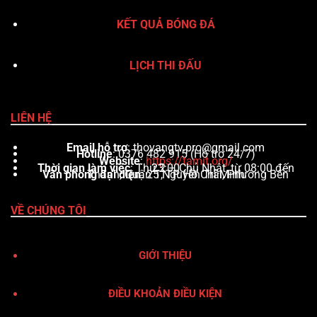
KẾT QUẢ BÓNG ĐÁ
LỊCH THI ĐẤU
LIÊN HỆ
Email hỗ trợ
:
thovangtv.pro@gmail.com
Hotline
: 0376 482 915 (Hỗ trợ 24/7)
Website
:
https://tamit.org/
Thời gian làm việc
: Thứ 2 – Chủ Nhật, từ 08:00 đến 23:00
Văn phòng đại diện
: 25 Nguyễn Trãi, Phường Bến Thành, Quận 1, TP. Hồ Chí Minh
VỀ CHÚNG TÔI
GIỚI THIỆU
ĐIỀU KHOẢN ĐIỀU KIỆN