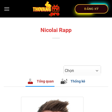
ĐĂNG KÝ
Nicolai Rapp
Chọn
Tổng quan
Thống kê