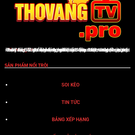
ThoVangTV
là nền tảng giải trí thể thao trực tuyến uy tín, cung cấp đầy đủ tỷ lệ kèo nhà cái cập nhật từng phút, lịch thi đấu, bảng xếp hạng, kết quả bóng đá, Livescore, cùng nhận định & dự đoán chuyên sâu. Giao diện thân thiện, tốc độ tải nhanh và hỗ trợ xuất sắc qua hotline 24/7 giúp ThoVangTV khẳng định vị thế là điểm đến vàng của người yêu bóng đá
SẢN PHẨM NỔI TRỘI
SOI KÈO
TIN TỨC
BẢNG XẾP HẠNG