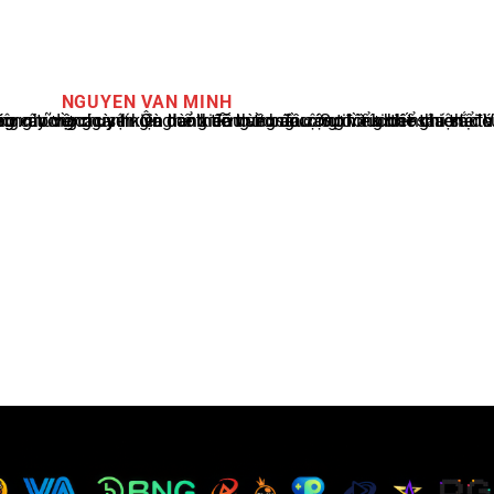
NGUYEN VAN MINH
m hoạt động trong ngành. Ông có kiến thức sâu rộng và kinh nghiệm đáng kể trong việc phân tích và báo cáo về các sự kiện thể thao hàng đầu. Sự hiểu biết sâu sắc của ông về ngành này đã giúp ông xây dựng uy tín và danh tiếng trong cộng đồng báo c