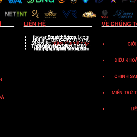
LIÊN HỆ
VỀ CHÚNG T
I
thovangtv.pro@gmail.com
Email hỗ trợ
:
Hotline
: 0376 482 915 (Hỗ trợ 24/7)
Website
:
https://tamit.org/
GIỚI
Thời gian làm việc
: Thứ 2 – Chủ Nhật, từ 08:00 đến 23:00
Văn phòng đại diện
: 25 Nguyễn Trãi, Phường Bến Thành, Quận 1, TP. Hồ Chí Minh
ĐIỀU KHOẢ
CHÍNH SÁ
G
MIỄN TRỪ 
ĐÁ
LI