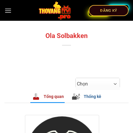
ĐĂNG KÝ
Ola Solbakken
Chọn
Tổng quan
Thống kê