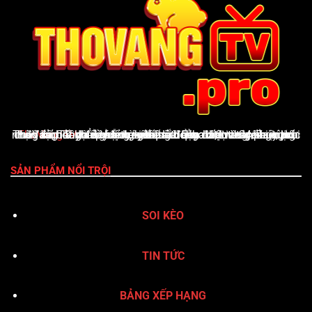
ThoVangTV
là nền tảng giải trí thể thao trực tuyến uy tín, cung cấp đầy đủ tỷ lệ kèo nhà cái cập nhật từng phút, lịch thi đấu, bảng xếp hạng, kết quả bóng đá, Livescore, cùng nhận định & dự đoán chuyên sâu. Giao diện thân thiện, tốc độ tải nhanh và hỗ trợ xuất sắc qua hotline 24/7 giúp ThoVangTV khẳng định vị thế là điểm đến vàng của người yêu bóng đá
SẢN PHẨM NỔI TRỘI
SOI KÈO
TIN TỨC
BẢNG XẾP HẠNG