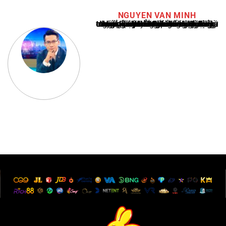
NGUYEN VAN MINH
Nguyễn Văn Minh là một trong những chuyên gia hàng đầu về báo cáo tin tức thể thao tại Việt Nam, với hơn 10 năm hoạt động trong ngành. Ông có kiến thức sâu rộng và kinh nghiệm đáng kể trong việc phân tích và báo cáo về các sự kiện thể thao hàng đầu. Sự hiểu biết sâu sắc của ông về ngành này đã giúp ông xây dựng uy tín và danh tiếng trong cộng đồng báo chí thể thao.