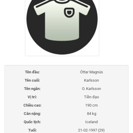
Tên đầu:
Óttar Magnús
Tên cuối:
Karlsson
Tên ngắn:
O. Karlsson
Vị trí:
Tiền đạo
Chiều cao:
190 cm
Cân nặng:
84 kg
Quốc tịch:
Iceland
Tuổi:
21-02-1997 (29)