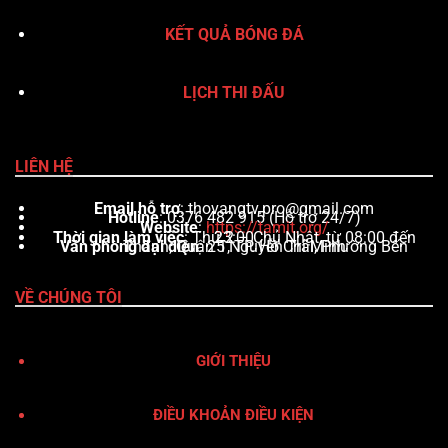
KẾT QUẢ BÓNG ĐÁ
LỊCH THI ĐẤU
LIÊN HỆ
Email hỗ trợ
:
thovangtv.pro@gmail.com
Hotline
: 0376 482 915 (Hỗ trợ 24/7)
Website
:
https://tamit.org/
Thời gian làm việc
: Thứ 2 – Chủ Nhật, từ 08:00 đến 23:00
Văn phòng đại diện
: 25 Nguyễn Trãi, Phường Bến Thành, Quận 1, TP. Hồ Chí Minh
VỀ CHÚNG TÔI
GIỚI THIỆU
ĐIỀU KHOẢN ĐIỀU KIỆN