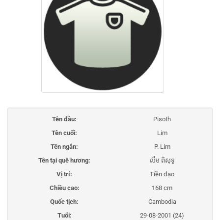
Tên đầu:
Pisoth
Tên cuối:
Lim
Tên ngắn:
P. Lim
Tên tại quê hương:
លឹម​ ពិសុទ្
Vị trí:
Tiền đạo
Chiều cao:
168 cm
Quốc tịch:
Cambodia
Tuổi:
29-08-2001 (24)