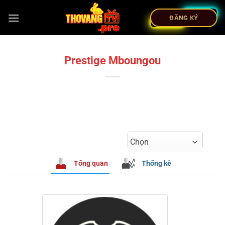
ĐĂNG KÝ
Prestige Mboungou
Chọn
Tổng quan
Thống kê