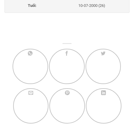
Tuổi:
10-07-2000 (26)