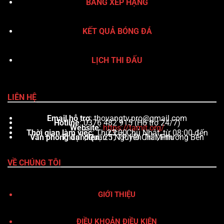
BẢNG XẾP HẠNG
KẾT QUẢ BÓNG ĐÁ
LỊCH THI ĐẤU
LIÊN HỆ
Email hỗ trợ
:
thovangtv.pro@gmail.com
Hotline
: 0376 482 915 (Hỗ trợ 24/7)
Website
:
https://tamit.org/
Thời gian làm việc
: Thứ 2 – Chủ Nhật, từ 08:00 đến 23:00
Văn phòng đại diện
: 25 Nguyễn Trãi, Phường Bến Thành, Quận 1, TP. Hồ Chí Minh
VỀ CHÚNG TÔI
GIỚI THIỆU
ĐIỀU KHOẢN ĐIỀU KIỆN