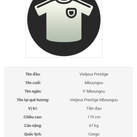
Tên đầu:
Vieljeux Prestige
Tên cuối:
Mboungou
Tên ngắn:
P. Mboungou
Tên tại quê hương:
Vieljeux Prestige Mboungou
Vị trí:
Tiền đạo
Chiều cao:
175 cm
Cân nặng:
67 kg
Quốc tịch:
Congo