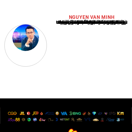
NGUYEN VAN MINH
Nguyễn Văn Minh là một trong những chuyên gia hàng đầu về báo cáo tin tức thể thao tại Việt Nam, với hơn 10 năm hoạt động trong ngành. Ông có kiến thức sâu rộng và kinh nghiệm đáng kể trong việc phân tích và báo cáo về các sự kiện thể thao hàng đầu. Sự hiểu biết sâu sắc của ông về ngành này đã giúp ông xây dựng uy tín và danh tiếng trong cộng đồng báo chí thể thao.