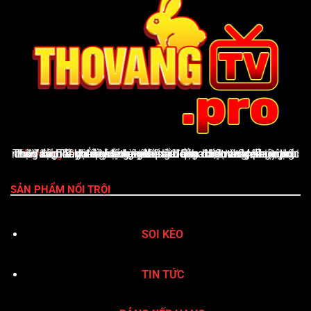
ThoVangTV
là nền tảng giải trí thể thao trực tuyến uy tín, cung cấp đầy đủ tỷ lệ kèo nhà cái cập nhật từng phút, lịch thi đấu, bảng xếp hạng, kết quả bóng đá, Livescore, cùng nhận định & dự đoán chuyên sâu. Giao diện thân thiện, tốc độ tải nhanh và hỗ trợ xuất sắc qua hotline 24/7 giúp ThoVangTV khẳng định vị thế là điểm đến vàng của người yêu bóng đá
SẢN PHẨM NỔI TRỘI
SOI KÈO
TIN TỨC