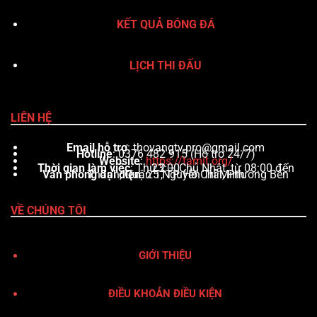
KẾT QUẢ BÓNG ĐÁ
LỊCH THI ĐẤU
LIÊN HỆ
Email hỗ trợ
:
thovangtv.pro@gmail.com
Hotline
: 0376 482 915 (Hỗ trợ 24/7)
Website
:
https://tamit.org/
Thời gian làm việc
: Thứ 2 – Chủ Nhật, từ 08:00 đến 23:00
Văn phòng đại diện
: 25 Nguyễn Trãi, Phường Bến Thành, Quận 1, TP. Hồ Chí Minh
VỀ CHÚNG TÔI
GIỚI THIỆU
ĐIỀU KHOẢN ĐIỀU KIỆN