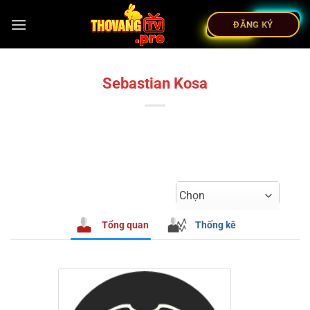
ĐĂNG KÝ
Sebastian Kosa
Chọn
Tổng quan
Thống kê