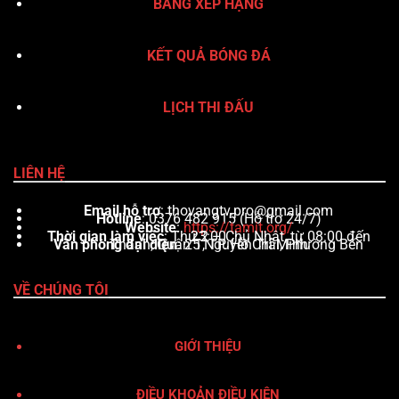
BẢNG XẾP HẠNG
KẾT QUẢ BÓNG ĐÁ
LỊCH THI ĐẤU
LIÊN HỆ
Email hỗ trợ
:
thovangtv.pro@gmail.com
Hotline
: 0376 482 915 (Hỗ trợ 24/7)
Website
:
https://tamit.org/
Thời gian làm việc
: Thứ 2 – Chủ Nhật, từ 08:00 đến 23:00
Văn phòng đại diện
: 25 Nguyễn Trãi, Phường Bến Thành, Quận 1, TP. Hồ Chí Minh
VỀ CHÚNG TÔI
GIỚI THIỆU
ĐIỀU KHOẢN ĐIỀU KIỆN