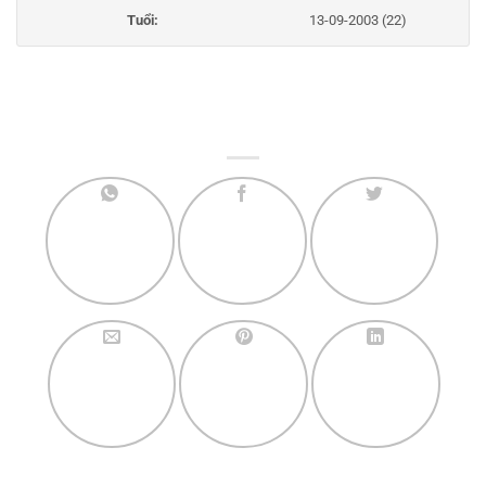
Tuổi:
13-09-2003 (22)