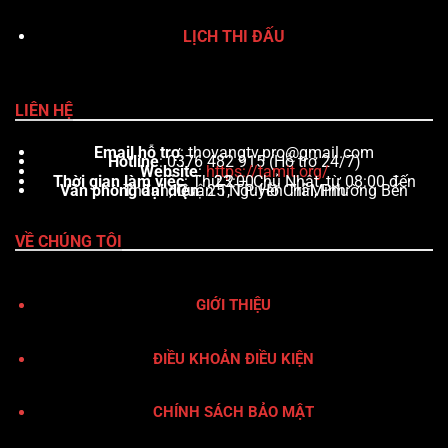
LỊCH THI ĐẤU
LIÊN HỆ
Email hỗ trợ
:
thovangtv.pro@gmail.com
Hotline
: 0376 482 915 (Hỗ trợ 24/7)
Website
:
https://tamit.org/
Thời gian làm việc
: Thứ 2 – Chủ Nhật, từ 08:00 đến 23:00
Văn phòng đại diện
: 25 Nguyễn Trãi, Phường Bến Thành, Quận 1, TP. Hồ Chí Minh
VỀ CHÚNG TÔI
GIỚI THIỆU
ĐIỀU KHOẢN ĐIỀU KIỆN
CHÍNH SÁCH BẢO MẬT