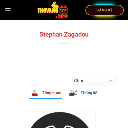
ĐĂNG KÝ
Stephan Zagadou
Chọn
Tổng quan
Thống kê