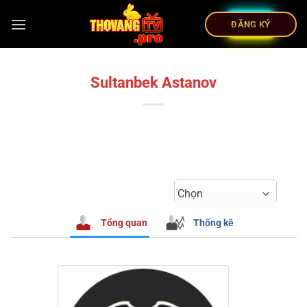
ĐĂNG KÝ
Sultanbek Astanov
Chọn
Tổng quan
Thống kê