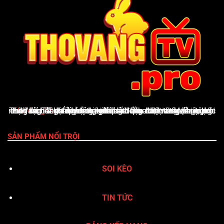
ThoVangTV
là nền tảng giải trí thể thao trực tuyến uy tín, cung cấp đầy đủ tỷ lệ kèo nhà cái cập nhật từng phút, lịch thi đấu, bảng xếp hạng, kết quả bóng đá, Livescore, cùng nhận định & dự đoán chuyên sâu. Giao diện thân thiện, tốc độ tải nhanh và hỗ trợ xuất sắc qua hotline 24/7 giúp ThoVangTV khẳng định vị thế là điểm đến vàng của người yêu bóng đá
SẢN PHẨM NỔI TRỘI
SOI KÈO
TIN TỨC