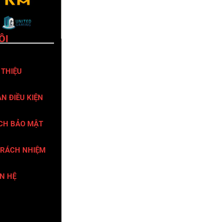
ÔI
 THIỆU
N ĐIỀU KIỆN
CH BẢO MẬT
TRÁCH NHIỆM
ÊN HỆ