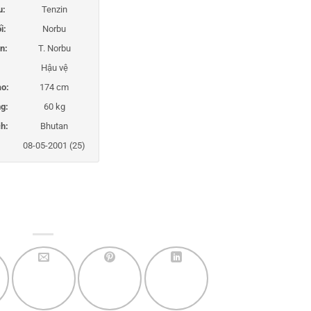
u:
Tenzin
i:
Norbu
n:
T. Norbu
Hậu vệ
ao:
174 cm
g:
60 kg
h:
Bhutan
08-05-2001 (25)