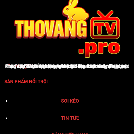
ThoVangTV
là nền tảng giải trí thể thao trực tuyến uy tín, cung cấp đầy đủ tỷ lệ kèo nhà cái cập nhật từng phút, lịch thi đấu, bảng xếp hạng, kết quả bóng đá, Livescore, cùng nhận định & dự đoán chuyên sâu. Giao diện thân thiện, tốc độ tải nhanh và hỗ trợ xuất sắc qua hotline 24/7 giúp ThoVangTV khẳng định vị thế là điểm đến vàng của người yêu bóng đá
SẢN PHẨM NỔI TRỘI
SOI KÈO
TIN TỨC