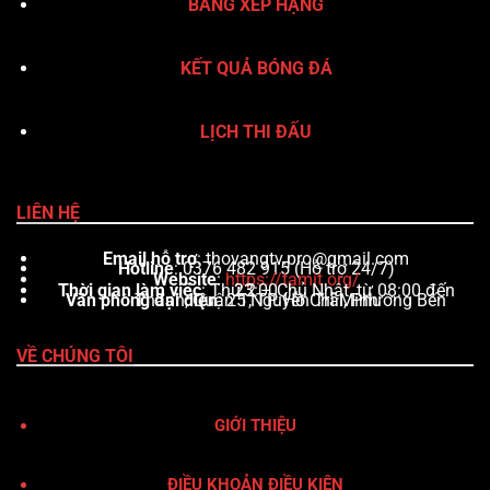
BẢNG XẾP HẠNG
KẾT QUẢ BÓNG ĐÁ
LỊCH THI ĐẤU
LIÊN HỆ
Email hỗ trợ
:
thovangtv.pro@gmail.com
Hotline
: 0376 482 915 (Hỗ trợ 24/7)
Website
:
https://tamit.org/
Thời gian làm việc
: Thứ 2 – Chủ Nhật, từ 08:00 đến 23:00
Văn phòng đại diện
: 25 Nguyễn Trãi, Phường Bến Thành, Quận 1, TP. Hồ Chí Minh
VỀ CHÚNG TÔI
GIỚI THIỆU
ĐIỀU KHOẢN ĐIỀU KIỆN