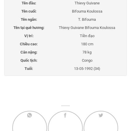
Tên đầu:
Thievy Guivane
Tên cuối:
Bifouma Koulossa
Tên ngắn:
T. Bifouma
Tên tại quê hương:
Thievy Guivane Bifouma Koulossa
Vị trí:
Tiền đạo
Chiều cao:
180 cm
Cân nặng:
78 kg
Quốc tịch:
Congo
Tuổi:
13-05-1992 (34)