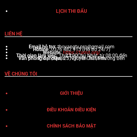
LỊCH THI ĐẤU
LIÊN HỆ
Email hỗ trợ
:
thovangtv.pro@gmail.com
Hotline
: 0376 482 915 (Hỗ trợ 24/7)
Website
:
https://tamit.org/
Thời gian làm việc
: Thứ 2 – Chủ Nhật, từ 08:00 đến 23:00
Văn phòng đại diện
: 25 Nguyễn Trãi, Phường Bến Thành, Quận 1, TP. Hồ Chí Minh
VỀ CHÚNG TÔI
GIỚI THIỆU
ĐIỀU KHOẢN ĐIỀU KIỆN
CHÍNH SÁCH BẢO MẬT