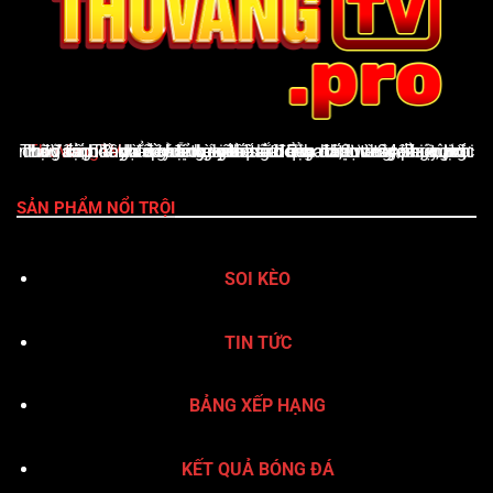
ThoVangTV
là nền tảng giải trí thể thao trực tuyến uy tín, cung cấp đầy đủ tỷ lệ kèo nhà cái cập nhật từng phút, lịch thi đấu, bảng xếp hạng, kết quả bóng đá, Livescore, cùng nhận định & dự đoán chuyên sâu. Giao diện thân thiện, tốc độ tải nhanh và hỗ trợ xuất sắc qua hotline 24/7 giúp ThoVangTV khẳng định vị thế là điểm đến vàng của người yêu bóng đá
SẢN PHẨM NỔI TRỘI
SOI KÈO
TIN TỨC
BẢNG XẾP HẠNG
KẾT QUẢ BÓNG ĐÁ