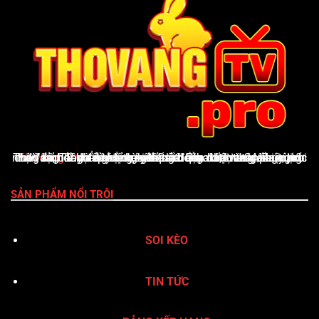
ThoVangTV
là nền tảng giải trí thể thao trực tuyến uy tín, cung cấp đầy đủ tỷ lệ kèo nhà cái cập nhật từng phút, lịch thi đấu, bảng xếp hạng, kết quả bóng đá, Livescore, cùng nhận định & dự đoán chuyên sâu. Giao diện thân thiện, tốc độ tải nhanh và hỗ trợ xuất sắc qua hotline 24/7 giúp ThoVangTV khẳng định vị thế là điểm đến vàng của người yêu bóng đá
SẢN PHẨM NỔI TRỘI
SOI KÈO
TIN TỨC