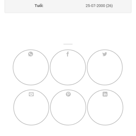
Tuổi:
25-07-2000 (26)