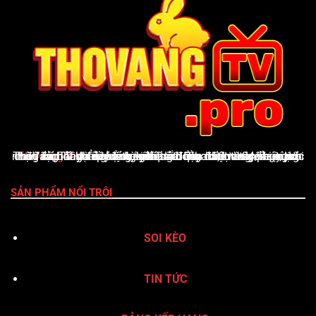
ThoVangTV
là nền tảng giải trí thể thao trực tuyến uy tín, cung cấp đầy đủ tỷ lệ kèo nhà cái cập nhật từng phút, lịch thi đấu, bảng xếp hạng, kết quả bóng đá, Livescore, cùng nhận định & dự đoán chuyên sâu. Giao diện thân thiện, tốc độ tải nhanh và hỗ trợ xuất sắc qua hotline 24/7 giúp ThoVangTV khẳng định vị thế là điểm đến vàng của người yêu bóng đá
SẢN PHẨM NỔI TRỘI
SOI KÈO
TIN TỨC