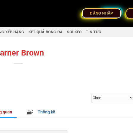
ĐĂNG NHẬP
NG XẾP HẠNG
KẾT QUẢ BÓNG ĐÁ
SOI KÈO
TIN TỨC
arner Brown
Chọn
g quan
Thống kê