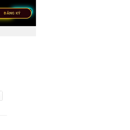
ĐĂNG KÝ