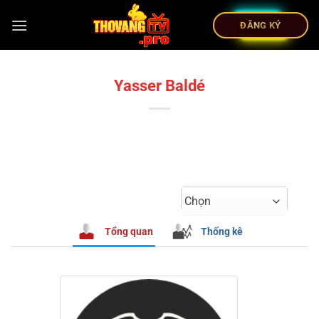
ĐĂNG KÝ
Yasser Baldé
Chọn
Tổng quan
Thống kê