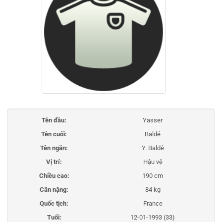
Tên đầu:
Yasser
Tên cuối:
Baldé
Tên ngắn:
Y. Baldé
Vị trí:
Hậu vệ
Chiều cao:
190 cm
Cân nặng:
84 kg
Quốc tịch:
France
Tuổi:
12-01-1993 (33)