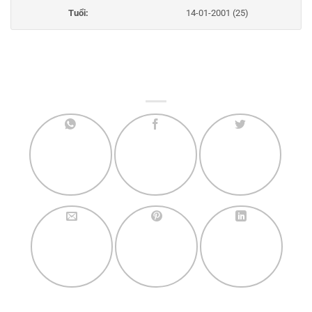
Tuổi:
14-01-2001 (25)