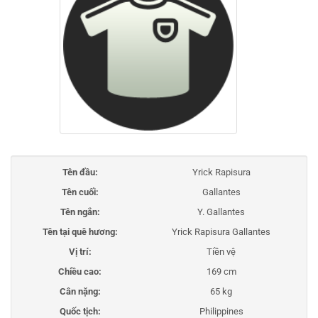
Tên đầu:
Yrick Rapisura
Tên cuối:
Gallantes
Tên ngắn:
Y. Gallantes
Tên tại quê hương:
Yrick Rapisura Gallantes
Vị trí:
Tiền vệ
Chiều cao:
169 cm
Cân nặng:
65 kg
Quốc tịch:
Philippines