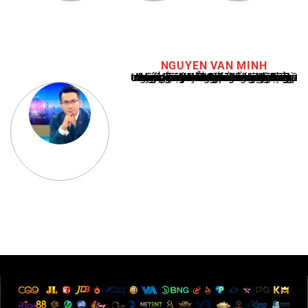
NGUYEN VAN MINH
Nguyễn Văn Minh là một trong những chuyên gia hàng đầu về báo cáo tin tức thể thao tại Việt Nam, với hơn 10 năm hoạt động trong ngành. Ông có kiến thức sâu rộng và kinh nghiệm đáng kể trong việc phân tích và báo cáo về các sự kiện thể thao hàng đầu. Sự hiểu biết sâu sắc của ông về ngành này đã giúp ông xây dựng uy tín và danh tiếng trong cộng đồng báo chí thể thao.