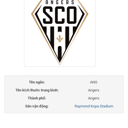
Tên ngắn:
ANG
Tên kích thước trung bình:
Angers
Thành phố:
Angers
Sân vận động:
Raymond Kopa Stadium