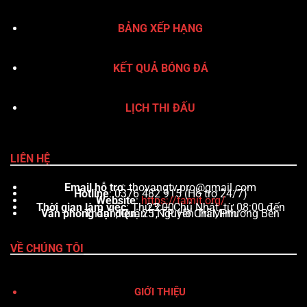
BẢNG XẾP HẠNG
KẾT QUẢ BÓNG ĐÁ
LỊCH THI ĐẤU
LIÊN HỆ
Email hỗ trợ
:
thovangtv.pro@gmail.com
Hotline
: 0376 482 915 (Hỗ trợ 24/7)
Website
:
https://tamit.org/
Thời gian làm việc
: Thứ 2 – Chủ Nhật, từ 08:00 đến 23:00
Văn phòng đại diện
: 25 Nguyễn Trãi, Phường Bến Thành, Quận 1, TP. Hồ Chí Minh
VỀ CHÚNG TÔI
GIỚI THIỆU