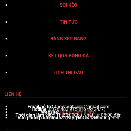
SOI KÈO
TIN TỨC
BẢNG XẾP HẠNG
KẾT QUẢ BÓNG ĐÁ
LỊCH THI ĐẤU
LIÊN HỆ
Email hỗ trợ
:
thovangtv.pro@gmail.com
Hotline
: 0376 482 915 (Hỗ trợ 24/7)
Website
:
https://tamit.org/
Thời gian làm việc
: Thứ 2 – Chủ Nhật, từ 08:00 đến 23:00
Văn phòng đại diện
: 25 Nguyễn Trãi, Phường Bến Thành, Quận 1, TP. Hồ Chí Minh