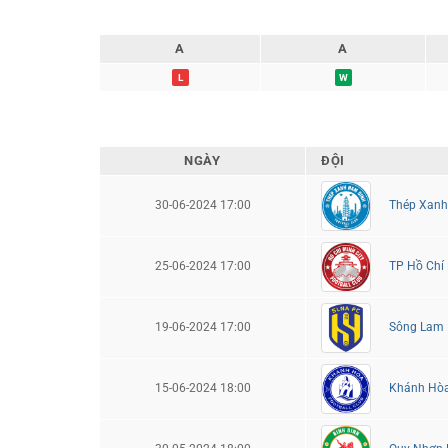
A
A
L
W
NGÀY
ĐỘI
30-06-2024 17:00
Thép Xanh
25-06-2024 17:00
TP Hồ Chí
19-06-2024 17:00
Sông Lam
15-06-2024 18:00
Khánh Hò