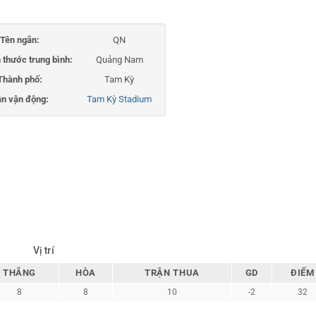
Tên ngắn:
QN
 thước trung bình:
Quảng Nam
Thành phố:
Tam Kỳ
n vận động:
Tam Kỳ Stadium
Vị trí
THẮNG
HÒA
TRẬN THUA
GD
ĐIỂM
8
8
10
-2
32