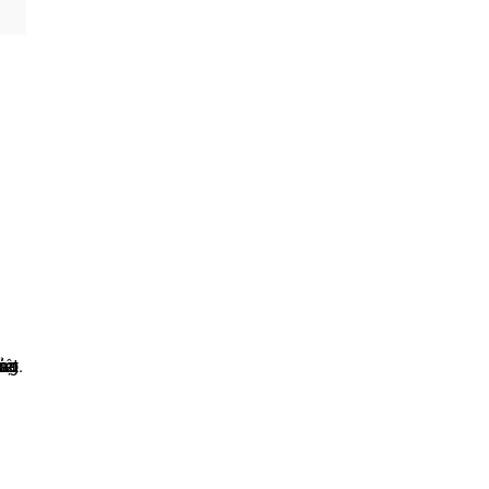
hí thể thao.