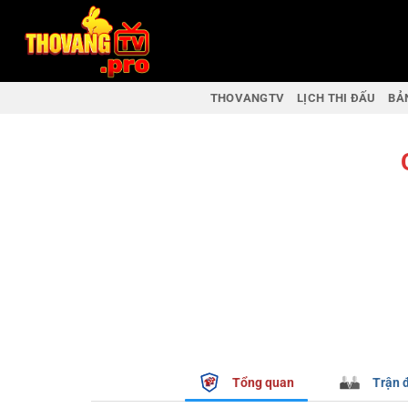
THOVANGTV
LỊCH THI ĐẤU
BẢ
Tổng quan
Trận 