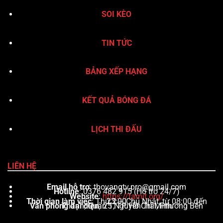
SOI KÈO
TIN TỨC
BẢNG XẾP HẠNG
KẾT QUẢ BÓNG ĐÁ
LỊCH THI ĐẤU
LIÊN HỆ
Email hỗ trợ
:
thovangtv.pro@gmail.com
Hotline
: 0376 482 915 (Hỗ trợ 24/7)
Website
:
https://tamit.org/
Thời gian làm việc
: Thứ 2 – Chủ Nhật, từ 08:00 đến 23:00
Văn phòng đại diện
: 25 Nguyễn Trãi, Phường Bến Thành, Quận 1, TP. Hồ Chí Minh