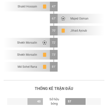
Shakil Hossain
47'
67'
Majed Osman
70'
Jihad Ayoub
Shekh Morsalin
72'
Shekh Morsalin
73'
Md Sohel Rana
81'
THỐNG KÊ TRẬN ĐẤU
Sở hữu
43
57
bóng