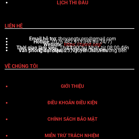
LỊCH THI ĐẤU
LIÊN HỆ
Email hỗ trợ
:
thovangtv.pro@gmail.com
Hotline
: 0376 482 915 (Hỗ trợ 24/7)
Website
:
https://tamit.org/
Thời gian làm việc
: Thứ 2 – Chủ Nhật, từ 08:00 đến 23:00
Văn phòng đại diện
: 25 Nguyễn Trãi, Phường Bến Thành, Quận 1, TP. Hồ Chí Minh
VỀ CHÚNG TÔI
GIỚI THIỆU
ĐIỀU KHOẢN ĐIỀU KIỆN
CHÍNH SÁCH BẢO MẬT
MIỄN TRỪ TRÁCH NHIỆM