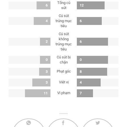
Tổng cú
6
12
sút
Cú sút
4
trúng mục
6
tiêu
Cú sút
không
2
6
trúng mục
tiêu
Cú sút bị
0
0
chặn
Phạt góc
3
8
Việt vị
3
4
Vi phạm
11
7