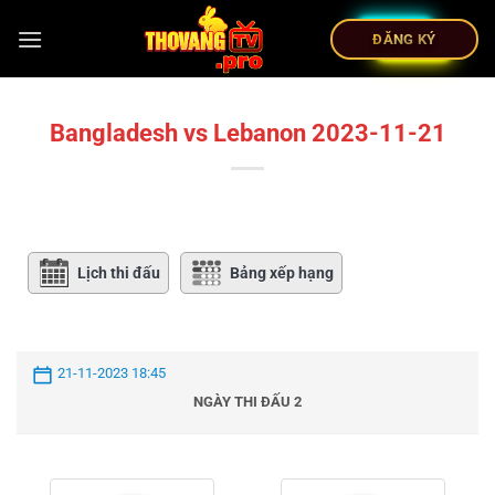
ĐĂNG KÝ
Bangladesh vs Lebanon 2023-11-21
Lịch thi đấu
Bảng xếp hạng
21-11-2023 18:45
NGÀY THI ĐẤU 2