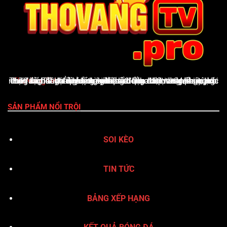
ThoVangTV
là nền tảng giải trí thể thao trực tuyến uy tín, cung cấp đầy đủ tỷ lệ kèo nhà cái cập nhật từng phút, lịch thi đấu, bảng xếp hạng, kết quả bóng đá, Livescore, cùng nhận định & dự đoán chuyên sâu. Giao diện thân thiện, tốc độ tải nhanh và hỗ trợ xuất sắc qua hotline 24/7 giúp ThoVangTV khẳng định vị thế là điểm đến vàng của người yêu bóng đá
SẢN PHẨM NỔI TRỘI
SOI KÈO
TIN TỨC
BẢNG XẾP HẠNG