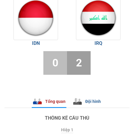
IDN
IRQ
0
2
Tổng quan
Đội hình
THỐNG KÊ CẦU THỦ
Hiệp 1