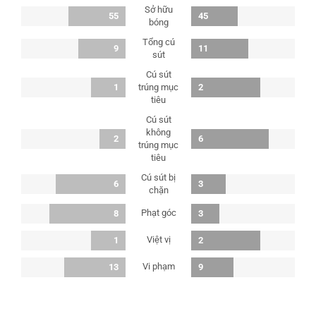
Sở hữu
55
45
bóng
Tổng cú
9
11
sút
Cú sút
1
trúng mục
2
tiêu
Cú sút
không
2
6
trúng mục
tiêu
Cú sút bị
6
3
chặn
Phạt góc
8
3
Việt vị
1
2
Vi phạm
13
9