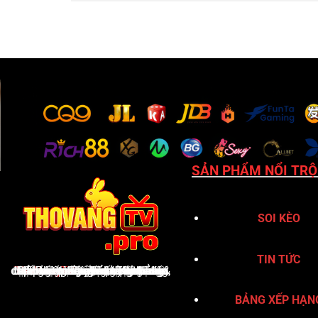
SẢN PHẨM NỔI TRỘ
SOI KÈO
TIN TỨC
ThoVangTV
là nền tảng giải trí thể thao trực tuyến uy tín, cung cấp đầy đủ tỷ lệ kèo nhà cái cập nhật từng phút, lịch thi đấu, bảng xếp hạng, kết quả bóng đá, Livescore, cùng nhận định & dự đoán chuyên sâu. Giao diện thân thiện, tốc độ tải nhanh và hỗ trợ xuất sắc qua hotline 24/7 giúp ThoVangTV khẳng định vị thế là điểm đến vàng của người yêu bóng đá
BẢNG XẾP HẠN