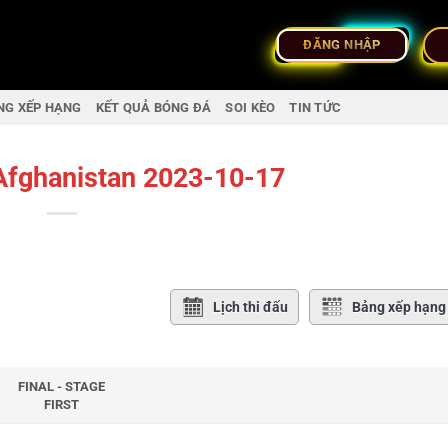
ĐĂNG NHẬP
NG XẾP HẠNG
KẾT QUẢ BÓNG ĐÁ
SOI KÈO
TIN TỨC
Afghanistan 2023-10-17
Lịch thi đấu
Bảng xếp hạng
FINAL - STAGE
FIRST