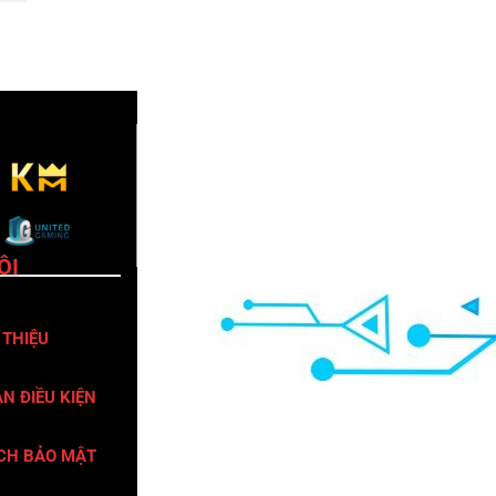
ÔI
 THIỆU
N ĐIỀU KIỆN
CH BẢO MẬT