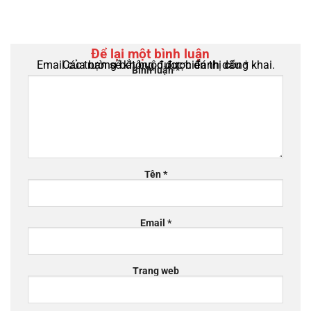
Để lại một bình luận
Email của bạn sẽ không được hiển thị công khai.
Các trường bắt buộc được đánh dấu
*
Bình luận
*
Tên
*
Email
*
Trang web