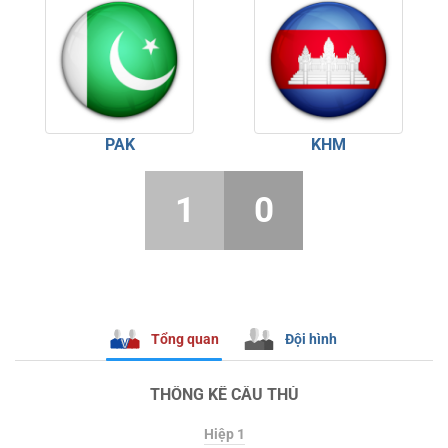
PAK
KHM
1
0
Tổng quan
Đội hình
THỐNG KÊ CẦU THỦ
Hiệp 1