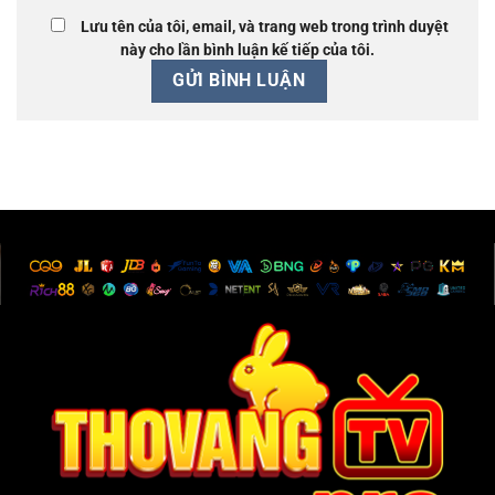
Lưu tên của tôi, email, và trang web trong trình duyệt
này cho lần bình luận kế tiếp của tôi.