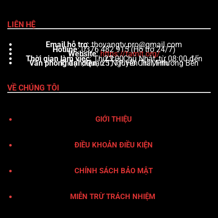
LIÊN HỆ
Email hỗ trợ
:
thovangtv.pro@gmail.com
Hotline
: 0376 482 915 (Hỗ trợ 24/7)
Website
:
https://tamit.org/
Thời gian làm việc
: Thứ 2 – Chủ Nhật, từ 08:00 đến 23:00
Văn phòng đại diện
: 25 Nguyễn Trãi, Phường Bến Thành, Quận 1, TP. Hồ Chí Minh
VỀ CHÚNG TÔI
GIỚI THIỆU
ĐIỀU KHOẢN ĐIỀU KIỆN
CHÍNH SÁCH BẢO MẬT
MIỄN TRỪ TRÁCH NHIỆM