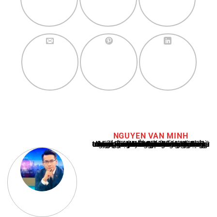
NGUYEN VAN MINH
Nguyễn Văn Minh là một trong những chuyên gia hàng đầu về báo cáo tin tức thể thao tại Việt Nam, với hơn 10 năm hoạt động trong ngành. Ông có kiến thức sâu rộng và kinh nghiệm đáng kể trong việc phân tích và báo cáo về các sự kiện thể thao hàng đầu. Sự hiểu biết sâu sắc của ông về ngành này đã giúp ông xây dựng uy tín và danh tiếng trong cộng đồng báo chí thể thao.