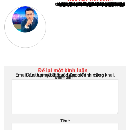
Nguyễn Văn Minh là một trong những chuyên gia hàng đầu về báo cáo tin tức thể thao tại Việt Nam, với hơn 10 năm hoạt động trong ngành. Ông có kiến thức sâu rộng và kinh nghiệm đáng kể trong việc phân tích và báo cáo về các sự kiện thể thao hàng đầu. Sự hiểu biết sâu sắc của ông về ngành này đã giúp ông xây dựng uy tín và danh tiếng trong cộng đồng báo chí thể thao.
Để lại một bình luận
Email của bạn sẽ không được hiển thị công khai.
Các trường bắt buộc được đánh dấu
*
Bình luận
*
Tên
*