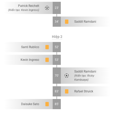
Patrick Reichelt
23'
(Kiến tạo: Kevin Ingreso)
34'
Saddil Ramdani
Hiệp 2
Santi Rublico
52'
Kevin Ingreso
53'
Saddil Ramdani
70'
(Kiến tạo: Ricky
Kambuaya)
83'
Rafael Struick
Daisuke Sato
85'