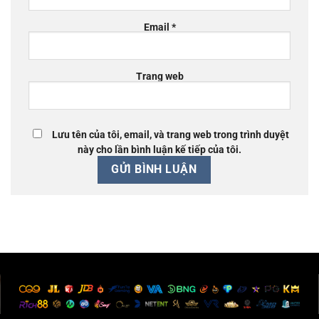
Email
*
Trang web
Lưu tên của tôi, email, và trang web trong trình duyệt
này cho lần bình luận kế tiếp của tôi.