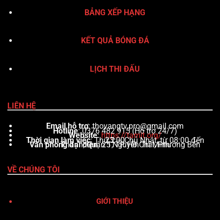
BẢNG XẾP HẠNG
KẾT QUẢ BÓNG ĐÁ
LỊCH THI ĐẤU
LIÊN HỆ
Email hỗ trợ
:
thovangtv.pro@gmail.com
Hotline
: 0376 482 915 (Hỗ trợ 24/7)
Website
:
https://tamit.org/
Thời gian làm việc
: Thứ 2 – Chủ Nhật, từ 08:00 đến 23:00
Văn phòng đại diện
: 25 Nguyễn Trãi, Phường Bến Thành, Quận 1, TP. Hồ Chí Minh
VỀ CHÚNG TÔI
GIỚI THIỆU