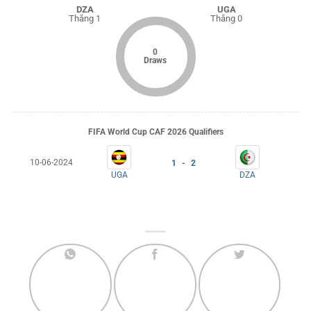
DZA
UGA
Thắng 1
Thắng 0
0
Draws
FIFA World Cup CAF 2026 Qualifiers
10-06-2024
1 - 2
UGA
DZA