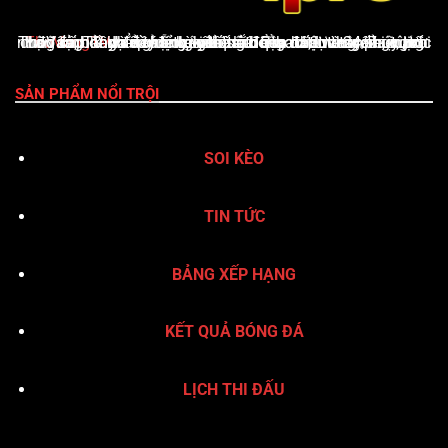
ThoVangTV
là nền tảng giải trí thể thao trực tuyến uy tín, cung cấp đầy đủ tỷ lệ kèo nhà cái cập nhật từng phút, lịch thi đấu, bảng xếp hạng, kết quả bóng đá, Livescore, cùng nhận định & dự đoán chuyên sâu. Giao diện thân thiện, tốc độ tải nhanh và hỗ trợ xuất sắc qua hotline 24/7 giúp ThoVangTV khẳng định vị thế là điểm đến vàng của người yêu bóng đá
SẢN PHẨM NỔI TRỘI
SOI KÈO
TIN TỨC
BẢNG XẾP HẠNG
KẾT QUẢ BÓNG ĐÁ
LỊCH THI ĐẤU