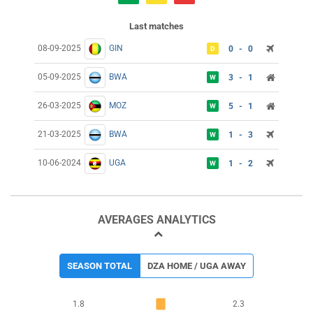
Last matches
08-09-2025
GIN
0 - 0
D
05-09-2025
BWA
3 - 1
W
26-03-2025
MOZ
5 - 1
W
21-03-2025
BWA
1 - 3
W
10-06-2024
UGA
1 - 2
W
AVERAGES ANALYTICS
SEASON TOTAL
DZA HOME / UGA AWAY
1.8
2.3