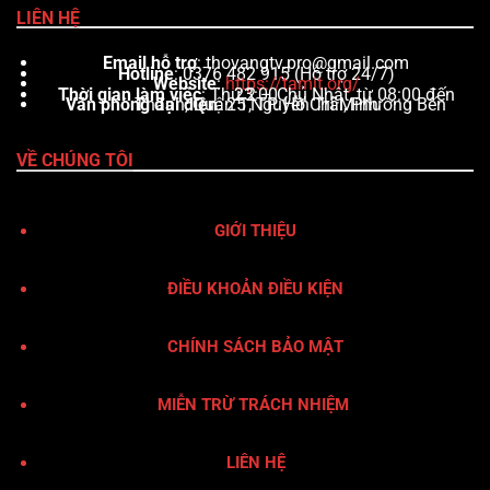
LIÊN HỆ
Email hỗ trợ
:
thovangtv.pro@gmail.com
Hotline
: 0376 482 915 (Hỗ trợ 24/7)
Website
:
https://tamit.org/
Thời gian làm việc
: Thứ 2 – Chủ Nhật, từ 08:00 đến 23:00
Văn phòng đại diện
: 25 Nguyễn Trãi, Phường Bến Thành, Quận 1, TP. Hồ Chí Minh
VỀ CHÚNG TÔI
GIỚI THIỆU
ĐIỀU KHOẢN ĐIỀU KIỆN
CHÍNH SÁCH BẢO MẬT
MIỄN TRỪ TRÁCH NHIỆM
LIÊN HỆ