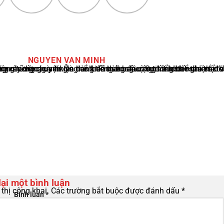
NGUYEN VAN MINH
m hoạt động trong ngành. Ông có kiến thức sâu rộng và kinh nghiệm đáng kể trong việc phân tích và báo cáo về các sự kiện thể thao hàng đầu. Sự hiểu biết sâu sắc của ông về ngành này đã giúp ông xây dựng uy tín và danh tiếng trong cộng đồng báo c
lại một bình luận
thị công khai.
Các trường bắt buộc được đánh dấu
*
Bình luận
*