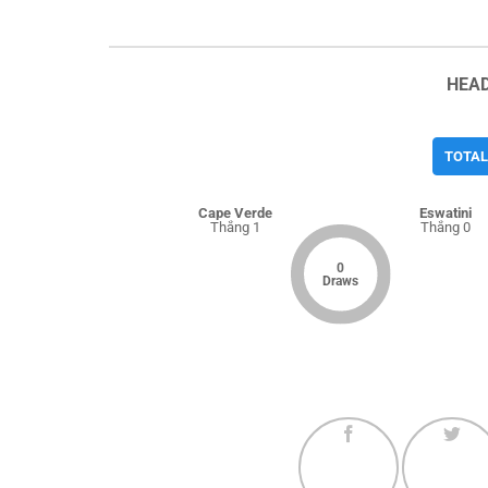
HEAD
TOTAL
Cape Verde
Eswatini
Thắng 1
Thắng 0
0
Draws