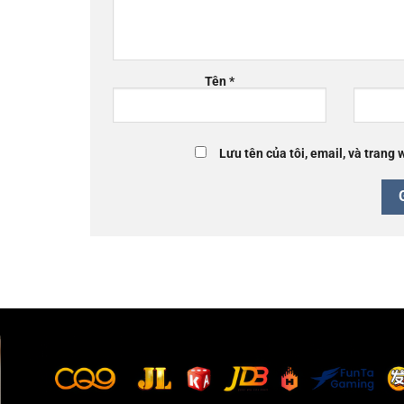
Tên
*
Lưu tên của tôi, email, và trang 