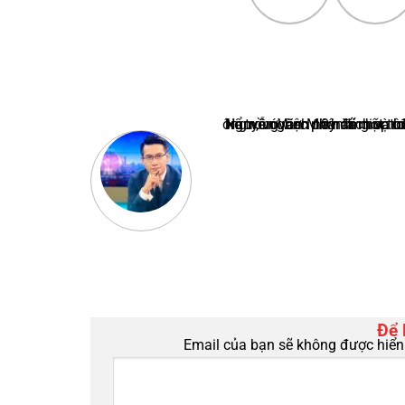
Nguyễn Văn Minh là một trong những chuyên gia hàng đầu về báo cáo tin tức thể thao tại Việt Nam, với hơn 10 nă
Để 
Email của bạn sẽ không được hiển 