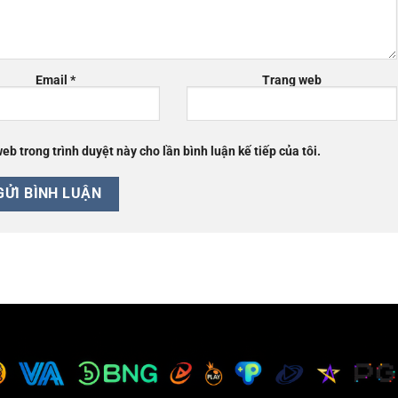
Email
*
Trang web
web trong trình duyệt này cho lần bình luận kế tiếp của tôi.