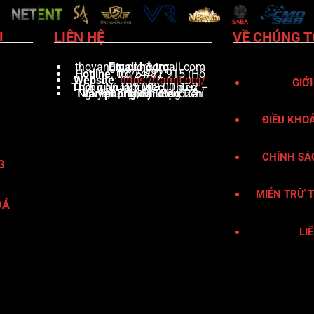
LIÊN HỆ
VỀ CHÚNG T
I
thovangtv.pro@gmail.com
Email hỗ trợ
:
Hotline
: 0376 482 915 (Hỗ trợ 24/7)
Website
:
https://tamit.org/
GIỚI
Thời gian làm việc
: Thứ 2 – Chủ Nhật, từ 08:00 đến 23:00
Văn phòng đại diện
: 25 Nguyễn Trãi, Phường Bến Thành, Quận 1, TP. Hồ Chí Minh
ĐIỀU KHOẢ
CHÍNH SÁ
G
MIỄN TRỪ 
ĐÁ
LI