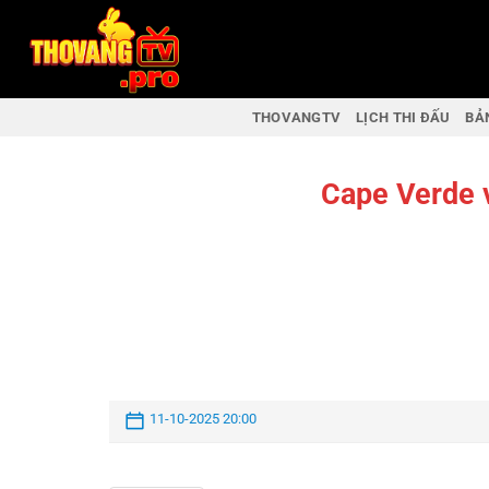
THOVANGTV
LỊCH THI ĐẤU
BẢ
Cape Verde 
11-10-2025 20:00