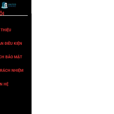
ÔI
 THIỆU
N ĐIỀU KIỆN
CH BẢO MẬT
TRÁCH NHIỆM
ÊN HỆ