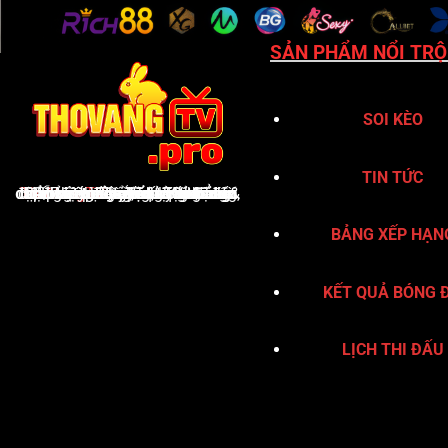
SẢN PHẨM NỔI TRỘ
SOI KÈO
TIN TỨC
ThoVangTV
là nền tảng giải trí thể thao trực tuyến uy tín, cung cấp đầy đủ tỷ lệ kèo nhà cái cập nhật từng phút, lịch thi đấu, bảng xếp hạng, kết quả bóng đá, Livescore, cùng nhận định & dự đoán chuyên sâu. Giao diện thân thiện, tốc độ tải nhanh và hỗ trợ xuất sắc qua hotline 24/7 giúp ThoVangTV khẳng định vị thế là điểm đến vàng của người yêu bóng đá
BẢNG XẾP HẠN
KẾT QUẢ BÓNG 
LỊCH THI ĐẤU